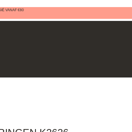
IË VANAF €80