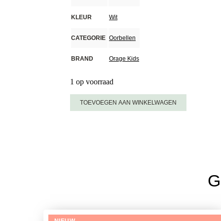
KLEUR
Wit
CATEGORIE
Oorbellen
BRAND
Orage Kids
1 op voorraad
Orage
TOEVOEGEN AAN WINKELWAGEN
Kids
Oorringen
K2626
aantal
G
NIEUW