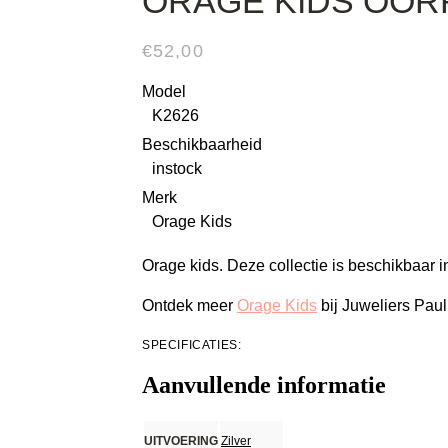
ORAGE KIDS OOR
€
52,00
Model
K2626
Beschikbaarheid
instock
Merk
Orage Kids
Orage kids. Deze collectie is beschikbaar 
Ontdek meer
Orage Kids
bij Juweliers Paul
SPECIFICATIES:
Aanvullende informatie
UITVOERING
Zilver