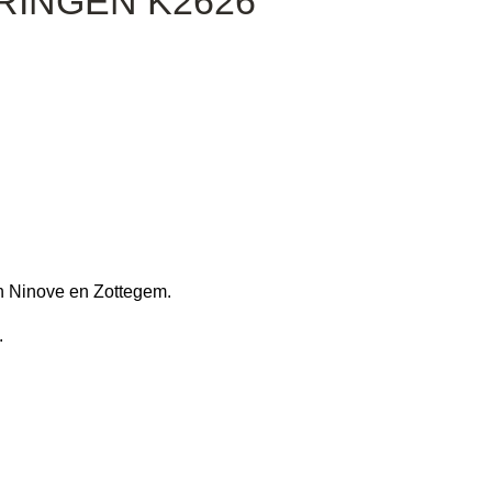
RINGEN K2626
in Ninove en Zottegem.
.