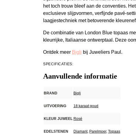
het toch trouw bleef aan de conventies. Het
exclusieve slijpvormen, verfijnde pavé-sett
laagjestechniek met betoverende kleurenef
De combinatie van London Blue topaas met w
kleurrijke, Italiaanse ontwerptaal. Deze oo
Ontdek meer
Bigli
bij Juweliers Paul.
SPECIFICATIES:
Aanvullende informatie
BRAND
Bigli
UITVOERING
18 karaat goud
KLEUR JUWEEL
Rosé
EDELSTENEN
Diamant
,
Parelmoer
,
Topaas