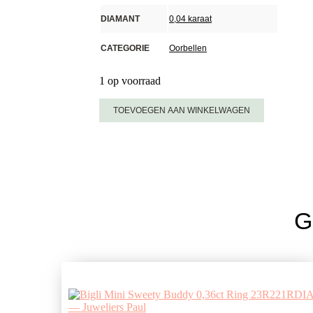
DIAMANT
0,04 karaat
CATEGORIE
Oorbellen
1 op voorraad
Bigli
TOEVOEGEN AAN WINKELWAGEN
Mini
Sweety
London
Blue
Topaas
Met
G
Witte
Parelmoer
Oorringen
20O42RLOBMP
aantal