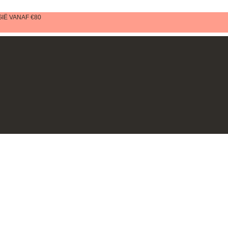
IË VANAF €80