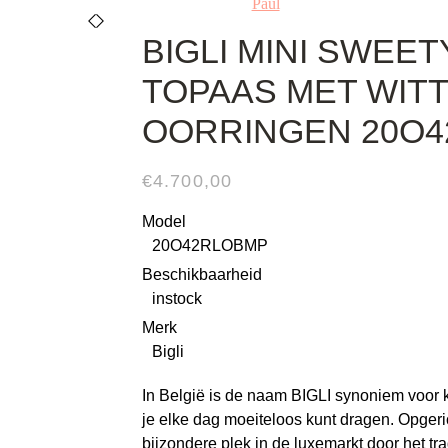
BIGLI MINI SWEE
TOPAAS MET WIT
OORRINGEN 20O
€
4.700,00
Model
20O42RLOBMP
Beschikbaarheid
instock
Merk
Bigli
In België is de naam BIGLI synoniem voor k
je elke dag moeiteloos kunt dragen. Opgeric
bijzondere plek in de luxemarkt door het tra