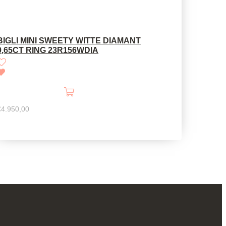
BIGLI MINI SWEETY WITTE DIAMANT
0,65CT RING 23R156WDIA
€
4.950,00